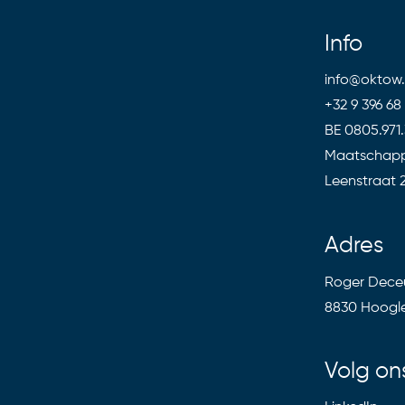
Info
info@oktow
+32 9 396 68
BE 0805.971.
Maatschappe
Leenstraat 
Adres
Roger Deceu
8830 Hoogl
Volg on