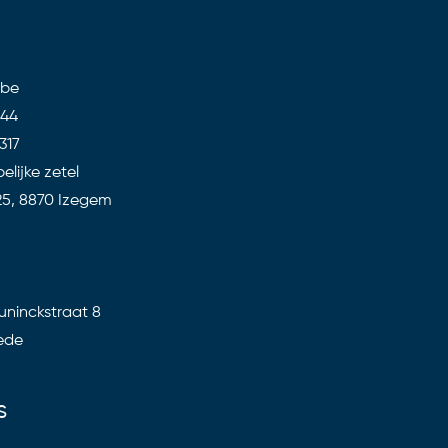
.be
 44
317
lijke zetel
25, 8870 Izegem
ninckstraat 8
ede
s